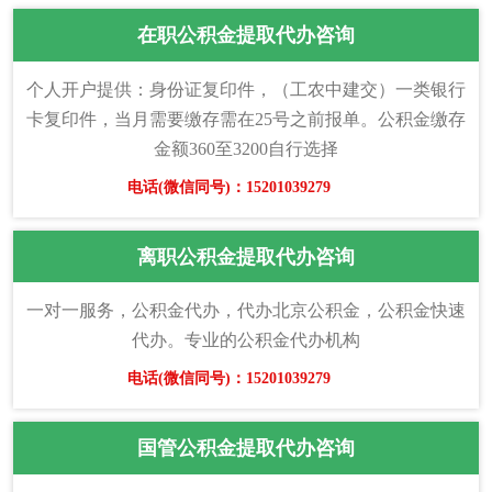
在职公积金提取代办咨询
个人开户提供：身份证复印件，（工农中建交）一类银行
卡复印件，当月需要缴存需在25号之前报单。公积金缴存
金额360至3200自行选择
电话(微信同号)：15201039279
离职公积金提取代办咨询
一对一服务，公积金代办，代办北京公积金，公积金快速
代办。专业的公积金代办机构
电话(微信同号)：15201039279
国管公积金提取代办咨询