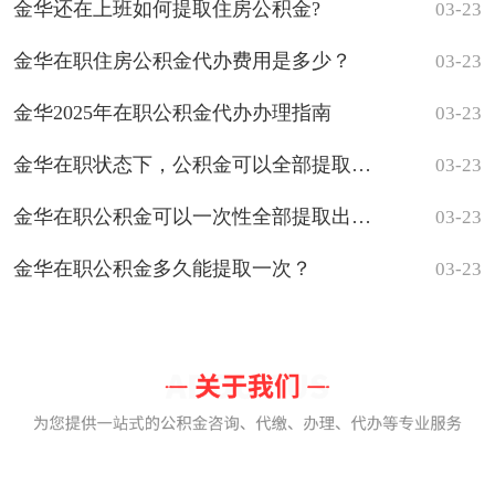
资料清单
金华还在上班如何提取住房公积金?
03-23
金华在职住房公积金代办费用是多少？
03-23
金华2025年在职公积金代办办理指南
03-23
金华在职状态下，公积金可以全部提取
03-23
吗？
金华在职公积金可以一次性全部提取出来
03-23
吗?
金华在职公积金多久能提取一次？
03-23