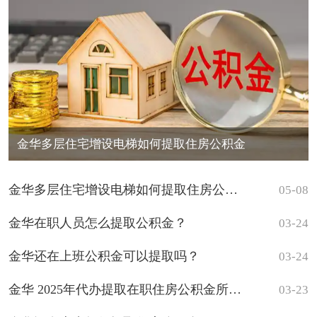
金华多层住宅增设电梯如何提取住房公积金
金华多层住宅增设电梯如何提取住房公积
05-08
金
金华在职人员怎么提取公积金？
03-24
金华还在上班公积金可以提取吗？
03-24
金华 2025年代办提取在职住房公积金所需
03-23