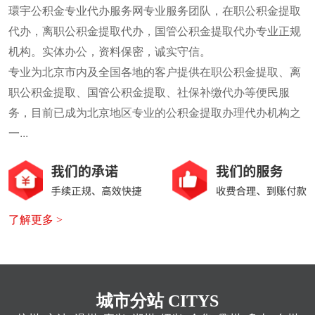
環宇公积金专业代办服务网专业服务团队，在职公积金提取
代办，离职公积金提取代办，国管公积金提取代办专业正规
机构。实体办公，资料保密，诚实守信。
专业为北京市内及全国各地的客户提供在职公积金提取、离
职公积金提取、国管公积金提取、社保补缴代办等便民服
务，目前已成为北京地区专业的公积金提取办理代办机构之
一...
了解更多 >
城市分站 CITYS